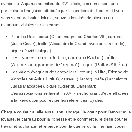
symboles. Apparus au milieu du XVᵉ siècle, ces noms sont une
particularité française, attribués par les cartiers de Rouen et Lyon
sans standardisation initiale, souvent inspirés de blasons ou
d'attributs visibles sur les cartes.
Pour les Rois : cœur (Charlemagne ou Charles VII), carreau
(Jules César), trèfle (Alexandre le Grand, avec un lion brodé),
pique (David biblique).
Les Dames : cœur (Judith), carreau (Rachel), trèfle
(Argine, anagramme de "regina"), pique (Pallas/Athéna).
​Les Valets évoquent des chevaliers : cœur (La Hire, Étienne de
Vignolles ou Aulus Hirtius), carreau (Hector), trèfle (Lancelot ou
Judas Maccabée), pique (Ogier du Danemark).
Ces associations se figent fin XVIIᵉ siècle, avant d'être effacées
à la Révolution pour éviter les références royales.
Chaque couleur a, elle aussi, son langage : le cœur pour l’amour et la
loyauté, le carreau pour la richesse et le commerce, le trèfle pour le
travail et la chance, et le pique pour la guerre ou la maîtrise. Jouer